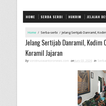
HOME
SERBA SERBI
HUKRIM
JELAJAH DE
Home
/
Serba-serbi
/
Jelang Sertijab Danramil, Kodi
Jelang Sertijab Danramil, Kodim 
Koramil Jajaran
by
sorotnuswantoronews.com
on
Juni 03, 2026
in
Serba