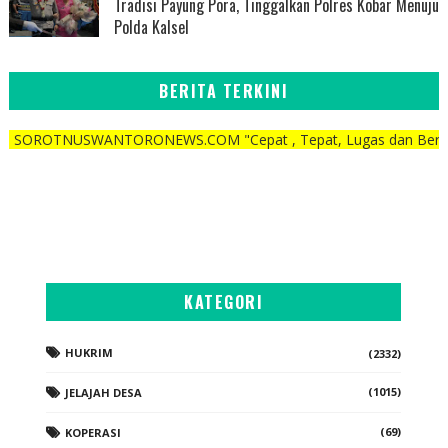
Tradisi Payung Pora, Tinggalkan Polres Kobar Menuju
Polda Kalsel
BERITA TERKINI
USWANTORONEWS.COM "Cepat , Tepat, Lugas dan Berani"
KATEGORI
HUKRIM
(2332)
(1015)
JELAJAH DESA
(69)
KOPERASI