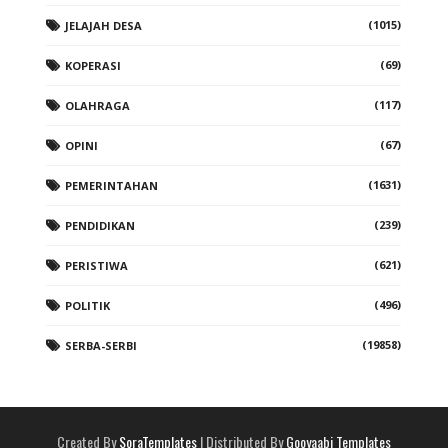
(1015)
JELAJAH DESA
(69)
KOPERASI
(117)
OLAHRAGA
(67)
OPINI
(1631)
PEMERINTAHAN
(239)
PENDIDIKAN
(621)
PERISTIWA
(496)
POLITIK
(19858)
SERBA-SERBI
Created By
SoraTemplates
| Distributed By
Gooyaabi Templates