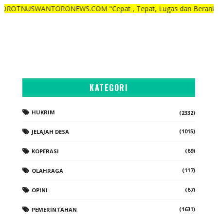
TORONEWS.COM "Cepat , Tepat, Lugas dan Berani"
KATEGORI
HUKRIM
(2332)
(1015)
JELAJAH DESA
(69)
KOPERASI
(117)
OLAHRAGA
(67)
OPINI
(1631)
PEMERINTAHAN