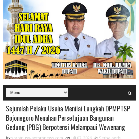
Sejumlah Pelaku Usaha Menilai Langkah DPMPTSP
Bojonegoro Menahan Persetujuan Bangunan
Gedung (PBG) Berpotensi Melampaui Wewenang
by
sorotnuswantoronews.com
on
Juli 07, 2026
in
Serba-serbi