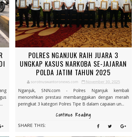
R
POLRES NGANJUK RAIH JUARA 3
DI
UNGKAP KASUS NARKOBA SE-JAJARAN
POLDA JATIM TAHUN 2025
sorotnuswantoronews.com
November 30, 2025
ang
Nganjuk, SNN.com - Polres Nganjuk kembali
gus
menorehkan prestasi membanggakan dengan meraih
..
peringkat 3 kategori Polres Tipe B dalam capaian un...
Continue Reading
SHARE THIS: