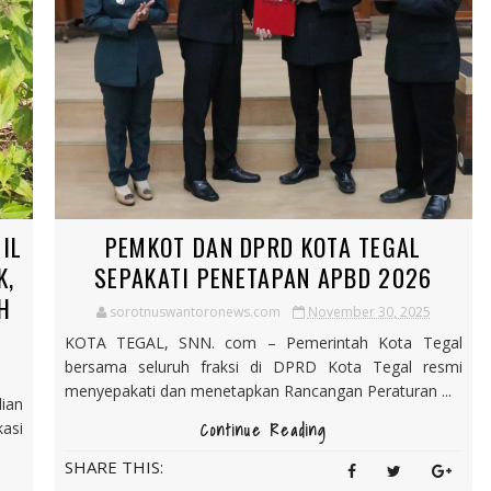
IL
PEMKOT DAN DPRD KOTA TEGAL
K,
SEPAKATI PENETAPAN APBD 2026
H
sorotnuswantoronews.com
November 30, 2025
KOTA TEGAL, SNN. com – Pemerintah Kota Tegal
bersama seluruh fraksi di DPRD Kota Tegal resmi
menyepakati dan menetapkan Rancangan Peraturan ...
ian
asi
Continue Reading
SHARE THIS: