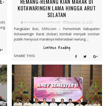
E-
REMANG-REMANG KIAN MARAK DI
KOTAWARINGIN LAMA HINGGA ARUT
SELATAN
ot)
sorotnuswantoronews.com
November 30, 2025
ung
Pangkalan Bun, SNN.com – Pemerintah Kabupaten
Kotawaringin Barat (Kobar) kembali menjadi sorotan
publik menyusul maraknya keberadaan warung ...
Continue Reading
SHARE THIS: