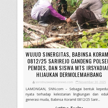
WUJUD SINERGITAS, BABINSA KORAM
0812/25 SARIREJO GANDENG POLSE
PEMDES, DAN SISWA MTS IRSYADIA
HIJAUKAN DERMOLEMAHBANG
sorotnuswantoronews.com
November 30, 2025
LAMONGAN, SNN.com – Sebagai bentuk kepedul
nyata terhadap kelestarian lingkungan dan eduk
generasi muda, Babinsa Koramil 0812/25 Sarir...