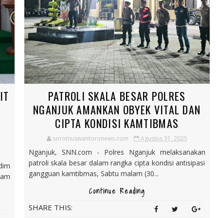
IT
PATROLI SKALA BESAR POLRES
NGANJUK AMANKAN OBYEK VITAL DAN
CIPTA KONDISI KAMTIBMAS
sorotnuswantoronews.com
Agustus 31, 2025
Nganjuk, SNN.com - Polres Nganjuk melaksanakan
patroli skala besar dalam rangka cipta kondisi antisipasi
dim
gangguan kamtibmas, Sabtu malam (30...
lam
Continue Reading
SHARE THIS: