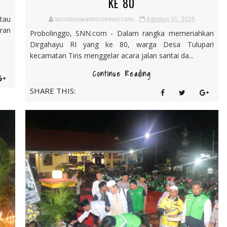
KE 80
tau
sorotnuswantoronews.com
Agustus 31, 2025
ran
Probolinggo, SNN.com - Dalam rangka memeriahkan
Dirgahayu RI yang ke 80, warga Desa Tulupari
kecamatan Tiris menggelar acara jalan santai da...
Continue Reading
SHARE THIS: