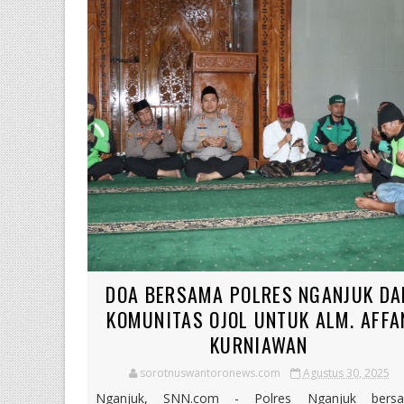
DOA BERSAMA POLRES NGANJUK DA
KOMUNITAS OJOL UNTUK ALM. AFFA
KURNIAWAN
sorotnuswantoronews.com
Agustus 30, 2025
Nganjuk, SNN.com - Polres Nganjuk bers