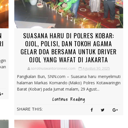
N
SUASANA HARU DI POLRES KOBAR:
RI
OJOL, POLISI, DAN TOKOH AGAMA
GELAR DOA BERSAMA UNTUK DRIVER
OJOL YANG WAFAT DI JAKARTA
gin
kan
sorotnuswantoronews.com
Agustus 30, 2025
Pangkalan Bun, SNN.com – Suasana haru menyelimuti
halaman Markas Komando (Mako) Polres Kotawaringin
Barat (Kobar) pada Jumat malam, 29 Agust...
Continue Reading
SHARE THIS: