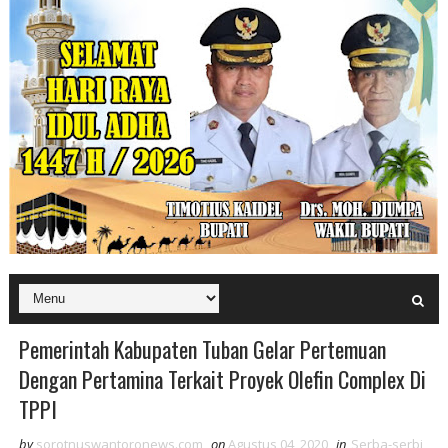
Pemerintah Kabupaten Tuban Gelar Pertemuan
Dengan Pertamina Terkait Proyek Olefin Complex Di
TPPI
by
sorotnuswantoronews.com
on
Agustus 04, 2020
in
Serba-serbi