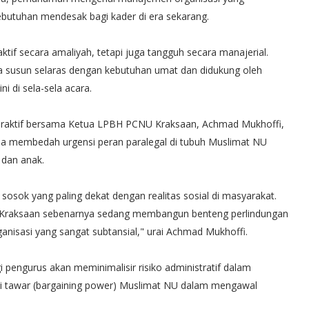
ebutuhan mendesak bagi kader di era sekarang.
aktif secara amaliyah, tetapi juga tangguh secara manajerial.
a susun selaras dengan kebutuhan umat dan didukung oleh
i di sela-sela acara.
 interaktif bersama Ketua LPBH PCNU Kraksaan, Achmad Mukhoffi,
a membedah urgensi peran paralegal di tubuh Muslimat NU
 dan anak.
 sosok yang paling dekat dengan realitas sosial di masyarakat.
 Kraksaan sebenarnya sedang membangun benteng perlindungan
anisasi yang sangat subtansial," urai Achmad Mukhoffi.
 pengurus akan meminimalisir risiko administratif dalam
lai tawar (bargaining power) Muslimat NU dalam mengawal