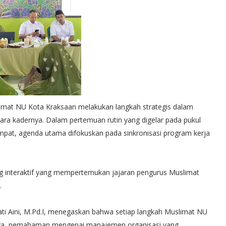
at NU Kota Kraksaan melakukan langkah strategis dalam
para kadernya. Dalam pertemuan rutin yang digelar pada pukul
mpat, agenda utama difokuskan pada sinkronisasi program kerja
alog interaktif yang mempertemukan jajaran pengurus Muslimat
.
rati Aini, M.Pd.I, menegaskan bahwa setiap langkah Muslimat NU
tnya, pemahaman mengenai manajemen organisasi yang