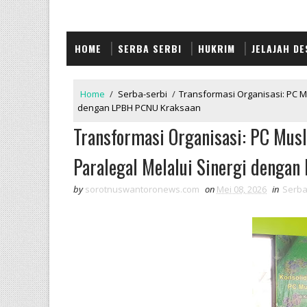
HOME
SERBA SERBI
HUKRIM
JELAJAH DE
Home
/
Serba-serbi
/
‎Transformasi Organisasi: PC 
dengan LPBH PCNU Kraksaan
‎Transformasi Organisasi: PC Mus
Paralegal Melalui Sinergi denga
by
sorotnuswantoronews.com
on
Mei 08, 2026
in
Serba