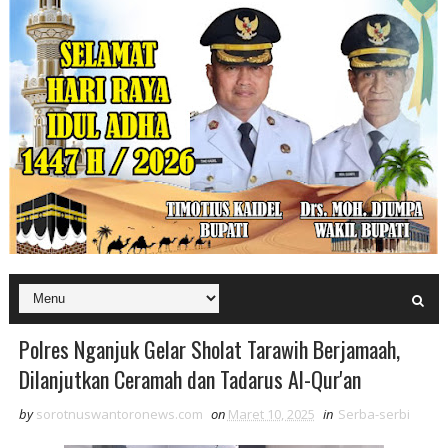
Polres Nganjuk Gelar Sholat Tarawih Berjamaah,
Dilanjutkan Ceramah dan Tadarus Al-Qur'an
by
sorotnuswantoronews.com
on
Maret 10, 2025
in
Serba-serbi