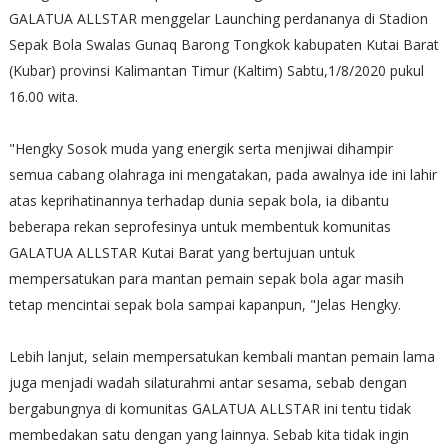
GALATUA ALLSTAR menggelar Launching perdananya di Stadion
Sepak Bola Swalas Gunaq Barong Tongkok kabupaten Kutai Barat
(Kubar) provinsi Kalimantan Timur (Kaltim) Sabtu,1/8/2020 pukul
16.00 wita.
"Hengky Sosok muda yang energik serta menjiwai dihampir
semua cabang olahraga ini mengatakan, pada awalnya ide ini lahir
atas keprihatinannya terhadap dunia sepak bola, ia dibantu
beberapa rekan seprofesinya untuk membentuk komunitas
GALATUA ALLSTAR Kutai Barat yang bertujuan untuk
mempersatukan para mantan pemain sepak bola agar masih
tetap mencintai sepak bola sampai kapanpun, "Jelas Hengky.
Lebih lanjut, selain mempersatukan kembali mantan pemain lama
juga menjadi wadah silaturahmi antar sesama, sebab dengan
bergabungnya di komunitas GALATUA ALLSTAR ini tentu tidak
membedakan satu dengan yang lainnya. Sebab kita tidak ingin