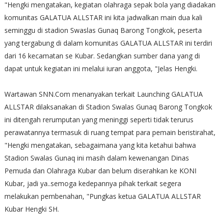
"Hengki mengatakan, kegiatan olahraga sepak bola yang diadakan
komunitas GALATUA ALLSTAR ini kita jadwalkan main dua kali
seminggu di stadion Swaslas Gunaq Barong Tongkok, peserta
yang tergabung di dalam komunitas GALATUA ALLSTAR ini terdiri
dari 16 kecamatan se Kubar. Sedangkan sumber dana yang di
dapat untuk kegiatan ini melalui iuran anggota, "Jelas Hengki.
Wartawan SNN.Com menanyakan terkait Launching GALATUA
ALLSTAR dilaksanakan di Stadion Swalas Gunaq Barong Tongkok
ini ditengah rerumputan yang meninggi seperti tidak terurus
perawatannya termasuk di ruang tempat para pemain beristirahat,
"Hengki mengatakan, sebagaimana yang kita ketahui bahwa
Stadion Swalas Gunaq ini masih dalam kewenangan Dinas
Pemuda dan Olahraga Kubar dan belum diserahkan ke KONI
Kubar, jadi ya..semoga kedepannya pihak terkait segera
melakukan pembenahan, "Pungkas ketua GALATUA ALLSTAR
Kubar Hengki SH.