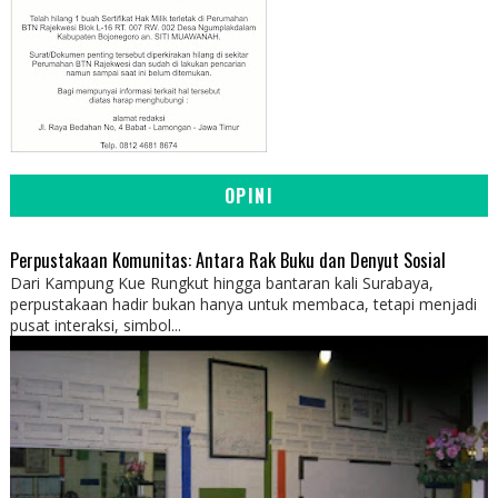
OPINI
Perpustakaan Komunitas: Antara Rak Buku dan Denyut Sosial
Dari Kampung Kue Rungkut hingga bantaran kali Surabaya,
perpustakaan hadir bukan hanya untuk membaca, tetapi menjadi
pusat interaksi, simbol...