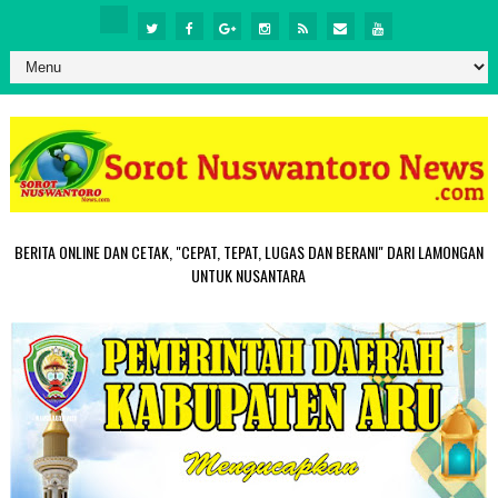
BERITA ONLINE DAN CETAK, "CEPAT, TEPAT, LUGAS DAN BERANI" DARI LAMONGAN
UNTUK NUSANTARA