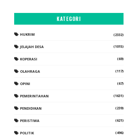
KATEGORI
HUKRIM
(2332)
(1015)
JELAJAH DESA
(69)
KOPERASI
(117)
OLAHRAGA
(67)
OPINI
(1631)
PEMERINTAHAN
(239)
PENDIDIKAN
(621)
PERISTIWA
(496)
POLITIK