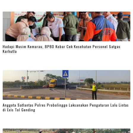
Hadapi Musim Kemarau, BPBD Kobar Cek Kesehatan Personel Satgas
Karhutla
Anggota Satlantas Polres Probolinggo Laksanakan Pengaturan Lalu Lintas
di Exis Tol Gending