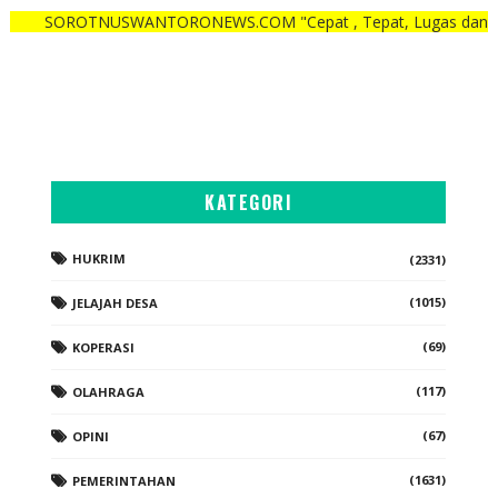
OTNUSWANTORONEWS.COM "Cepat , Tepat, Lugas dan Berani"
KATEGORI
HUKRIM
(2331)
(1015)
JELAJAH DESA
(69)
KOPERASI
(117)
OLAHRAGA
(67)
OPINI
(1631)
PEMERINTAHAN