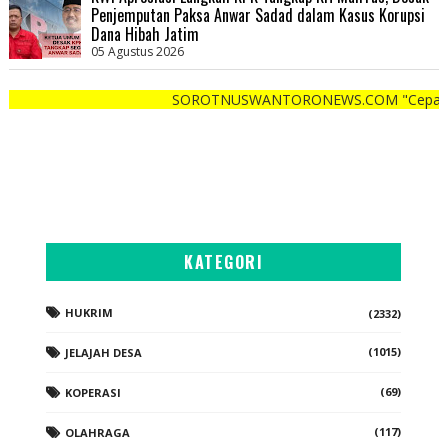
Penjemputan Paksa Anwar Sadad dalam Kasus Korupsi
Dana Hibah Jatim
05 Agustus 2026
SOROTNUSWANTORONEWS.COM "Cepat , Tepat, Luga
KATEGORI
HUKRIM
(2332)
(1015)
JELAJAH DESA
(69)
KOPERASI
(117)
OLAHRAGA