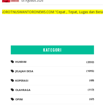
05 Agustus 2026
WANTORONEWS.COM "Cepat , Tepat, Lugas dan Berani"
KATEGORI
HUKRIM
(2332)
(1015)
JELAJAH DESA
(69)
KOPERASI
(117)
OLAHRAGA
(67)
OPINI