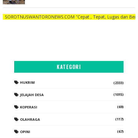
SWANTORONEWS.COM "Cepat , Tepat, Lugas dan Berani"
KATEGORI
HUKRIM
(2333)
(1015)
JELAJAH DESA
(69)
KOPERASI
(117)
OLAHRAGA
(67)
OPINI