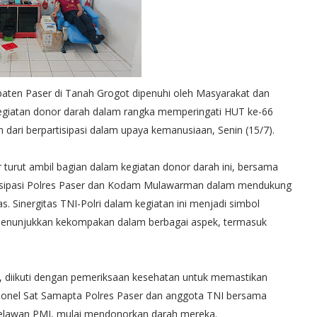
en Paser di Tanah Grogot dipenuhi oleh Masyarakat dan
egiatan donor darah dalam rangka memperingati HUT ke-66
ari berpartisipasi dalam upaya kemanusiaan, Senin (15/7).
 turut ambil bagian dalam kegiatan donor darah ini, bersama
isipasi Polres Paser dan Kodam Mulawarman dalam mendukung
. Sinergitas TNI-Polri dalam kegiatan ini menjadi simbol
a menunjukkan kekompakan dalam berbagai aspek, termasuk
or, diikuti dengan pemeriksaan kesehatan untuk memastikan
ersonel Sat Samapta Polres Paser dan anggota TNI bersama
n relawan PMI, mulai mendonorkan darah mereka.