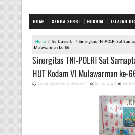
HOME
SERBA SERBI
HUKRIM
JELAJAH DE
Home
/
Serba-serbi
/
Sinergitas TNI-POLRI Sat Sam
Mulawarman ke-66
Sinergitas TNI-POLRI Sat Samapt
HUT Kodam VI Mulawarman ke-6
by
sorotnuswantoronews.com
on
Juli 15, 2024
in
Serba-