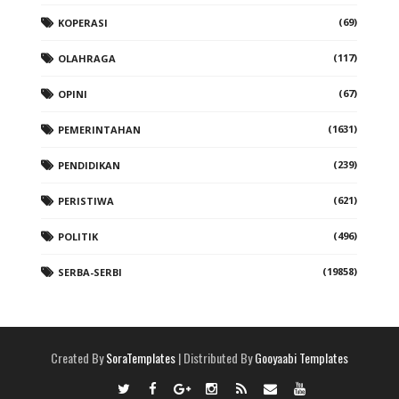
(69)
KOPERASI
(117)
OLAHRAGA
(67)
OPINI
(1631)
PEMERINTAHAN
(239)
PENDIDIKAN
(621)
PERISTIWA
(496)
POLITIK
(19858)
SERBA-SERBI
Created By
SoraTemplates
| Distributed By
Gooyaabi Templates