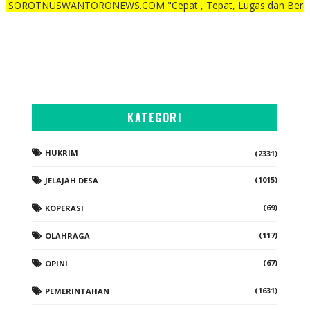
WANTORONEWS.COM "Cepat , Tepat, Lugas dan Berani"
KATEGORI
HUKRIM
(2331)
(1015)
JELAJAH DESA
(69)
KOPERASI
(117)
OLAHRAGA
(67)
OPINI
(1631)
PEMERINTAHAN