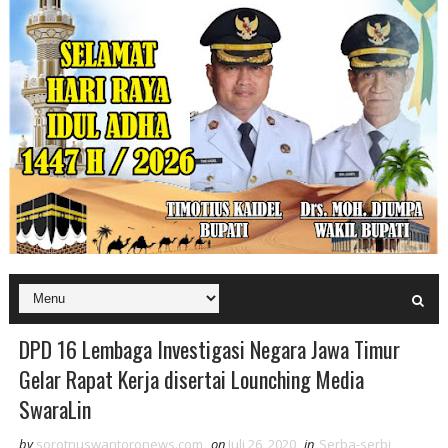
DPD 16 Lembaga Investigasi Negara Jawa Timur
Gelar Rapat Kerja disertai Lounching Media
SwaraLin
by
sorotnuswantoronews.com
on
Juli 26, 2020
in
Serba-serbi