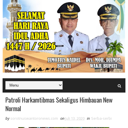
Patroli Harkamtibmas Sekaligus Himbauan New
Normal
by
sorotnuswantoronews.com
on
Juli 13, 2020
in
Serba-serbi