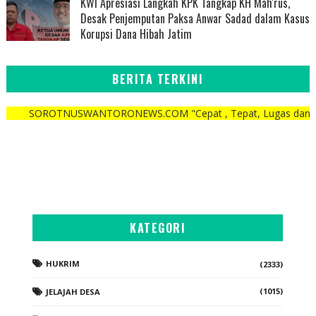
KWI Apresiasi Langkah KPK Tangkap KH Mah'rus,
Desak Penjemputan Paksa Anwar Sadad dalam Kasus
Korupsi Dana Hibah Jatim
BERITA TERKINI
ROTNUSWANTORONEWS.COM "Cepat , Tepat, Lugas dan Berani"
KATEGORI
HUKRIM
(2333)
(1015)
JELAJAH DESA