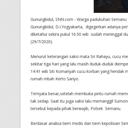
Gunungkidul, SNN.com - Warga padukuhan Semanu 
Gunungkidul, D.I.Yogyakarta, digegerkan adanya p
diketahui sekira pukul 16.50 wib sudah meninggal 
(29/7/2020).
Menurut keterangan saksi mata Sri Rahayu, cucu men
sekitar tiga hari yang lalu masih duduk-duduk diempe
14:41 wib Siti Komariyah cucu korban yang hendak 
rumah mbah Kerto Sariyo.
Ternyata benar,setelah membuka pintu rumah memd
tak sedap. Saat itu juga saksi lalu memanggil Sum
tersebut kepada pihak berwajib, Polsek Semanu.
Berdasar analisa tiem medis dan tiem kepolisian Sema