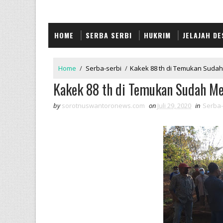
HOME
SERBA SERBI
HUKRIM
JELAJAH DE
Home
/
Serba-serbi
/
Kakek 88 th di Temukan Suda
Kakek 88 th di Temukan Sudah 
by
sorotnuswantoronews.com
on
Juli 29, 2020
in
Serba-