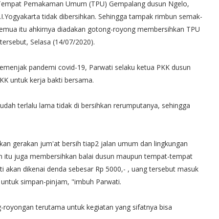
un Tempat Pemakaman Umum (TPU) Gempalang dusun Ngelo,
I.Yogyakarta tidak dibersihkan. Sehingga tampak rimbun semak-
emua itu ahkirnya diadakan gotong-royong membersihkan TPU
tersebut, Selasa (14/07/2020).
menjak pandemi covid-19, Parwati selaku ketua PKK dusun
K untuk kerja bakti bersama.
udah terlalu lama tidak di bersihkan rerumputanya, sehingga
kan gerakan jum'at bersih tiap2 jalan umum dan lingkungan
in itu juga membersihkan balai dusun maupun tempat-tempat
kti akan dikenai denda sebesar Rp 5000,- , uang tersebut masuk
 untuk simpan-pinjam, "imbuh Parwati.
g-royongan terutama untuk kegiatan yang sifatnya bisa