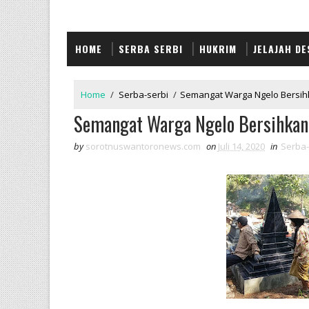
HOME
SERBA SERBI
HUKRIM
JELAJAH DE
Home
/
Serba-serbi
/
Semangat Warga Ngelo Bers
Semangat Warga Ngelo Bersihk
by
sorotnuswantoronews.com
on
Juli 14, 2020
in
Serba-