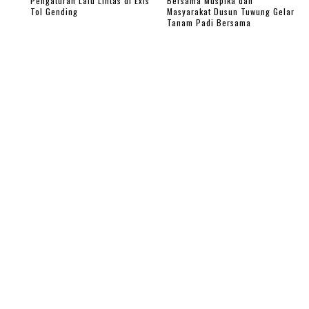
Pengaturan Lalu Lintas di Exis
Bersama Muspika dan
Tol Gending
Masyarakat Dusun Tuwung Gelar
Tanam Padi Bersama