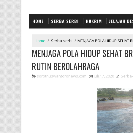
HOME
SERBA SERBI
HUKRIM
JELAJAH DE
Home
/
Serba-serbi
/
MENJAGA POLA HIDUP SEHAT B
MENJAGA POLA HIDUP SEHAT BR
RUTIN BEROLAHRAGA
by
sorotnuswantoronews.com
on
Juli 17, 2020
in
Serba-