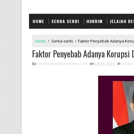
HOME
SERBA SERBI
HUKRIM
JELAJAH DE
Home
/
Serba-serbi
/
Faktor Penyebab Adanya Koru
Faktor Penyebab Adanya Korupsi 
by
sorotnuswantoronews.com
on
Juli 26, 2020
in
Serba-