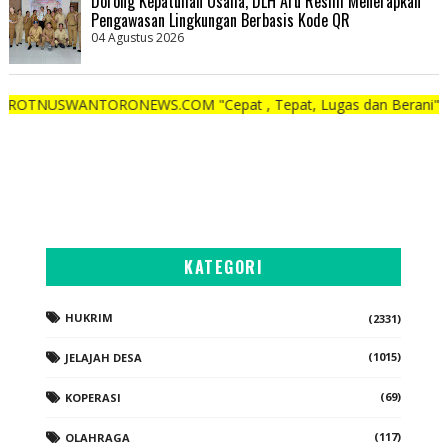
Dorong Kepatuhan Usaha, DLH Aru Resmi Menerapkan
Pengawasan Lingkungan Berbasis Kode QR
04 Agustus 2026
ANTORONEWS.COM "Cepat , Tepat, Lugas dan Berani"
KATEGORI
HUKRIM
(2331)
(1015)
JELAJAH DESA
(69)
KOPERASI
(117)
OLAHRAGA