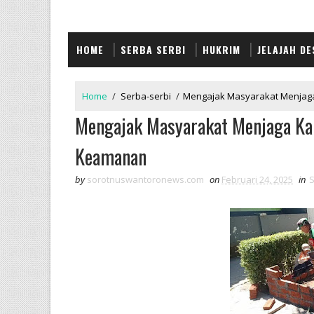
HOME
SERBA SERBI
HUKRIM
JELAJAH DE
Home
/
Serba-serbi
/
Mengajak Masyarakat Menjag
Mengajak Masyarakat Menjaga K
Keamanan
by
sorotnuswantoronews.com
on
Februari 24, 2025
in
S