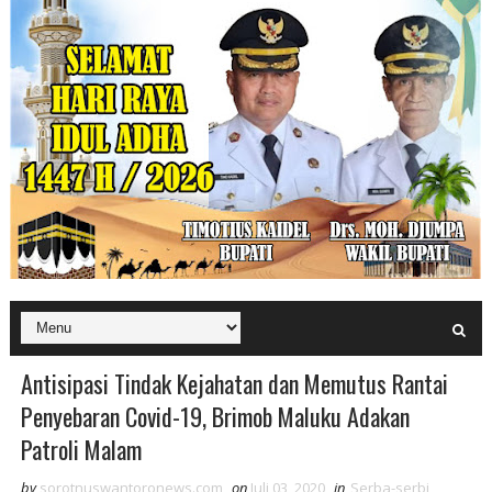
Antisipasi Tindak Kejahatan dan Memutus Rantai
Penyebaran Covid-19, Brimob Maluku Adakan
Patroli Malam
by
sorotnuswantoronews.com
on
Juli 03, 2020
in
Serba-serbi