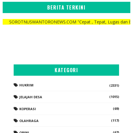
BERITA TERKINI
TNUSWANTORONEWS.COM "Cepat , Tepat, Lugas dan Berani"
KATEGORI
HUKRIM
(2331)
(1015)
JELAJAH DESA
(69)
KOPERASI
(117)
OLAHRAGA
(67)
OPINI