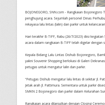
BOJONEGORO, SNN.com - Rangkaian Bojonegoro Theng
penghujung acara. Sejumlah personel Dinas Perhub
rekayasa lalu lintas (lalin) dan parkir untuk kelancara
Hari terakhir B-TIFF, Rabu (26/7/2023) diisi kegiat
acara dalam rangkaian B-TIFF telah digelar dengan 
Kepala Bidang Lalu Lintas Dishub Bojonegoro, B
yakni Souvenir Shopping berlokasi di Galeri Dekrana
petugas untuk mengatur lalin dan parkir.
“Petugas Dishub mengatur lalu lintas di sekitar Jl.
Jetak arah Jl. Pattimura. Sementara untuk parkir dise
SMKN 2 Bojonegoro dan parkir dalam Kelurahan Su
Rangkaian acara dilanjutkan dengan Closing Ceremony