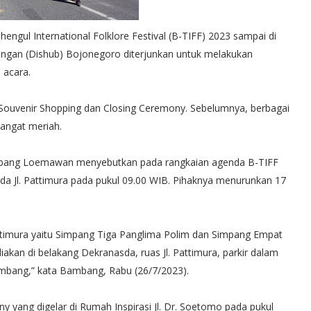
ul International Folklore Festival (B-TIFF) 2023 sampai di
ungan (Dishub) Bojonegoro diterjunkan untuk melakukan
n acara.
an Souvenir Shopping dan Closing Ceremony. Sebelumnya, berbagai
sangat meriah.
ambang Loemawan menyebutkan pada rangkaian agenda B-TIFF
sda Jl. Pattimura pada pukul 09.00 WIB. Pihaknya menurunkan 17
 Pattimura yaitu Simpang Tiga Panglima Polim dan Simpang Empat
diakan di belakang Dekranasda, ruas Jl. Pattimura, parkir dalam
mbang,” kata Bambang, Rabu (26/7/2023).
 yang digelar di Rumah Inspirasi Jl. Dr. Soetomo pada pukul