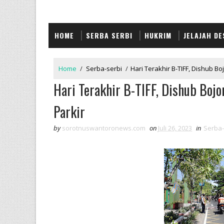
HOME
SERBA SERBI
HUKRIM
JELAJAH DE
Home
/
Serba-serbi
/
Hari Terakhir B-TIFF, Dishub B
Hari Terakhir B-TIFF, Dishub Bojo
Parkir
by
sorotnuswantoronews.com
on
Juli 26, 2023
in
Serba-