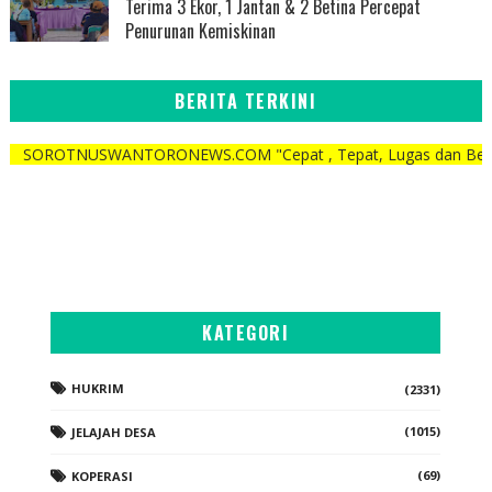
Terima 3 Ekor, 1 Jantan & 2 Betina Percepat
Penurunan Kemiskinan
BERITA TERKINI
USWANTORONEWS.COM "Cepat , Tepat, Lugas dan Berani"
KATEGORI
HUKRIM
(2331)
(1015)
JELAJAH DESA
(69)
KOPERASI