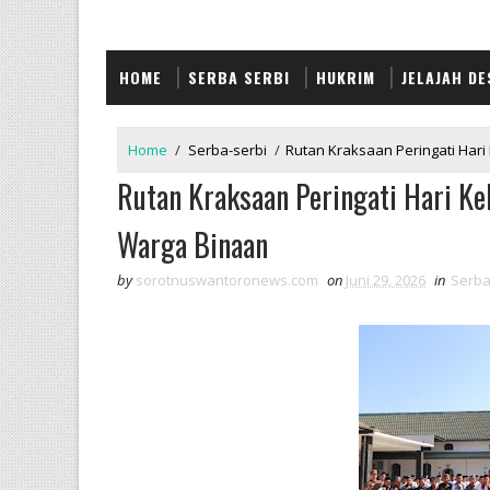
HOME
SERBA SERBI
HUKRIM
JELAJAH DE
Home
/
Serba-serbi
/
Rutan Kraksaan Peringati Har
Rutan Kraksaan Peringati Hari K
Warga Binaan
by
sorotnuswantoronews.com
on
Juni 29, 2026
in
Serba