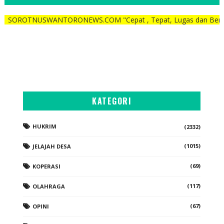
USWANTORONEWS.COM "Cepat , Tepat, Lugas dan Berani"
KATEGORI
HUKRIM
(2332)
(1015)
JELAJAH DESA
(69)
KOPERASI
(117)
OLAHRAGA
(67)
OPINI