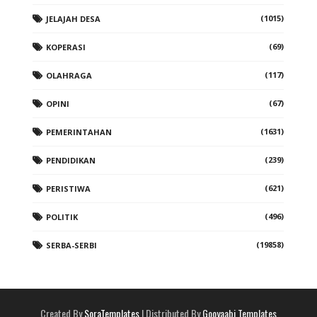
(1015)
JELAJAH DESA
(69)
KOPERASI
(117)
OLAHRAGA
(67)
OPINI
(1631)
PEMERINTAHAN
(239)
PENDIDIKAN
(621)
PERISTIWA
(496)
POLITIK
(19858)
SERBA-SERBI
Created By
SoraTemplates
| Distributed By
Gooyaabi Templates