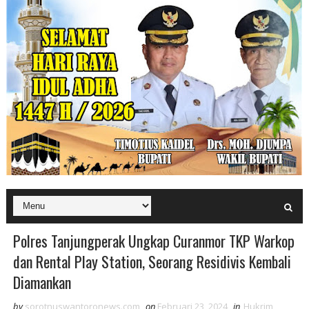
Polres Tanjungperak Ungkap Curanmor TKP Warkop
dan Rental Play Station, Seorang Residivis Kembali
Diamankan
by
sorotnuswantoronews.com
on
Februari 23, 2024
in
Hukrim