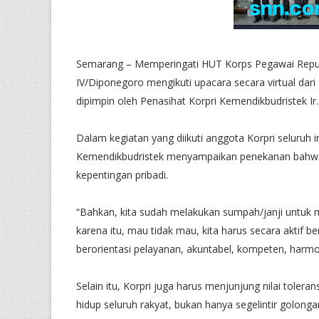
Semarang – Memperingati HUT Korps Pegawai Republ
IV/Diponegoro mengikuti upacara secara virtual dar
dipimpin oleh Penasihat Korpri Kemendikbudristek Ir.
Dalam kegiatan yang diikuti anggota Korpri seluruh 
Kemendikbudristek menyampaikan penekanan bahwa 
kepentingan pribadi.
“Bahkan, kita sudah melakukan sumpah/janji untuk 
karena itu, mau tidak mau, kita harus secara aktif b
berorientasi pelayanan, akuntabel, kompeten, harmoni
Selain itu, Korpri juga harus menjunjung nilai tole
hidup seluruh rakyat, bukan hanya segelintir golonga