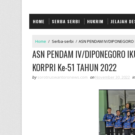
HOME
SERBA SERBI
HUKRIM
JELAJAH DE
Home
/
Serba-serbi
/
ASN PENDAM IV/DIPONEGORO I
ASN PENDAM IV/DIPONEGORO IK
KORPRI Ke-51 TAHUN 2022
by
sorotnuswantoronews.com
on
November 30, 2022
i