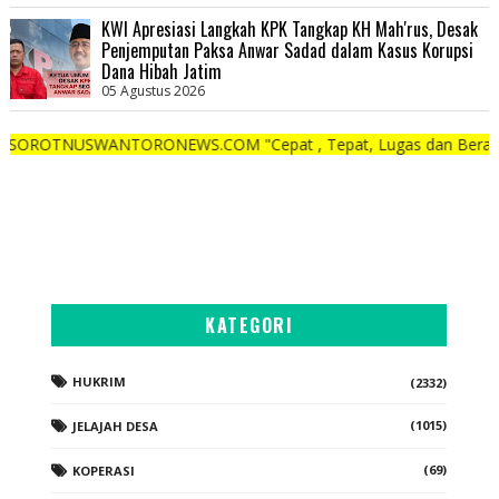
KWI Apresiasi Langkah KPK Tangkap KH Mah'rus, Desak
Penjemputan Paksa Anwar Sadad dalam Kasus Korupsi
Dana Hibah Jatim
05 Agustus 2026
WANTORONEWS.COM "Cepat , Tepat, Lugas dan Berani"
KATEGORI
HUKRIM
(2332)
(1015)
JELAJAH DESA
(69)
KOPERASI