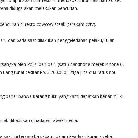
l 25 april 2023 unit reskrim mendapat informasi dari Polsek
na diduga akan melakukan pencurian.
aku pencurian di resto cowcow steak (terekam cctv).
ru dan pada saat dilakukan penggeledahan pelaku,” ujar
ersangka oleh Polisi berupa 1 (satu) handhone merek iphone 6,
g tunai sekitar Rp. 3.200.000,- (tiga juta dua ratus ribu
g benar bahwa barang bukti yang kami dapatkan benar milik
tidak dihadirkan dihadapan awak media.
a saat ini tersangka sedang dalam keadaan kurang sehat