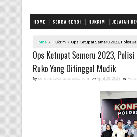
HOME
SERBA SERBI
HUKRIM
JELAJAH DE
Home
/
Hukrim
/
Ops Ketupat Semeru 2023, Polisi B
Ops Ketupat Semeru 2023, Polisi
Ruko Yang Ditinggal Mudik
by
sorotnuswantoronews.com
on
April 29, 2023
in
Hukr