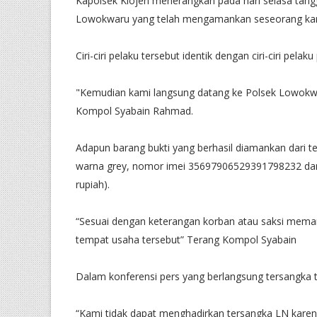
Kapolsek Klojen menerangkan pada hari selasa tangga
Lowokwaru yang telah mengamankan seseorang kare
Ciri-ciri pelaku tersebut identik dengan ciri-ciri pel
"Kemudian kami langsung datang ke Polsek Lowokwa
Kompol Syabain Rahmad.
Adapun barang bukti yang berhasil diamankan dari t
warna grey, nomor imei 35697906529391798232 dan uan
rupiah).
“Sesuai dengan keterangan korban atau saksi meman
tempat usaha tersebut” Terang Kompol Syabain
Dalam konferensi pers yang berlangsung tersangka 
“Kami tidak dapat menghadirkan tersangka LN karen