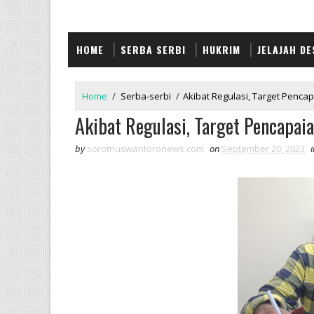
HOME
SERBA SERBI
HUKRIM
JELAJAH DE
Home
/
Serba-serbi
/
Akibat Regulasi, Target Penc
Akibat Regulasi, Target Pencapa
by
sorotnuswantoronews.com
on
September 20, 2023
i