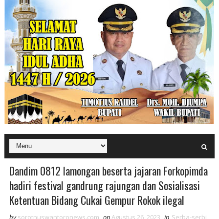
Dandim 0812 lamongan beserta jajaran Forkopimda
hadiri festival gandrung rajungan dan Sosialisasi
Ketentuan Bidang Cukai Gempur Rokok ilegal
by
sorotnuswantoronews.com
on
Agustus 26, 2023
in
Serba-serbi