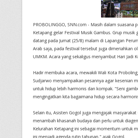
PROBOLINGGO, SNN.com - Masih dalam suasana peri
Ketapang gelar Festival Musik Gambus. Grup musik 
datang pada Jumat (25/8) malam di Lapangan Perum
Arab saja, pada festival tersebut juga dimeriahkan o
UMKM. Acara yang sekaligus menyambut Hari Jadi Ko
Hadir membuka acara, mewakili Wali Kota Probolingg
Sudjarwo menyampaikan pesannya agar kesenian musi
untuk hidup lebih harmonis dan kompak. "Seni gamb
mengingatkan kita bagaimana hidup secara harmonis
Selain itu, Asisten Gogol juga mengajak masyarakat
menambah khasanah budaya dan perlu untuk diagendak
Kelurahan Ketapang ini sebagai momentum untuk m
ini menjadi agenda rutin tahunan," ajak Gogol.