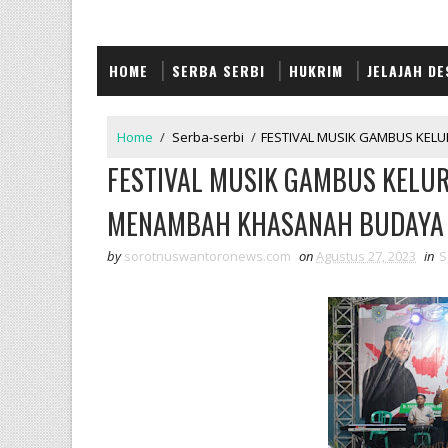
HOME
SERBA SERBI
HUKRIM
JELAJAH DE
Home
/
Serba-serbi
/
FESTIVAL MUSIK GAMBUS KE
FESTIVAL MUSIK GAMBUS KEL
MENAMBAH KHASANAH BUDAYA
by
sorotnuswantoronews.com
on
Agustus 27, 2023
in
S