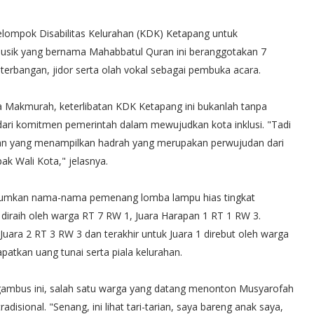
 Kelompok Disabilitas Kelurahan (KDK) Ketapang untuk
musik yang bernama Mahabbatul Quran ini beranggotakan 7
 terbangan, jidor serta olah vokal sebagai pembuka acara.
 Makmurah, keterlibatan KDK Ketapang ini bukanlah tanpa
dari komitmen pemerintah dalam mewujudkan kota inklusi. "Tadi
ahan yang menampilkan hadrah yang merupakan perwujudan dari
k Wali Kota," jelasnya.
umumkan nama-nama pemenang lomba lampu hias tingkat
diraih oleh warga RT 7 RW 1, Juara Harapan 1 RT 1 RW 3.
Juara 2 RT 3 RW 3 dan terakhir untuk Juara 1 direbut oleh warga
tkan uang tunai serta piala kelurahan.
 gambus ini, salah satu warga yang datang menonton Musyarofah
isional. "Senang, ini lihat tari-tarian, saya bareng anak saya,