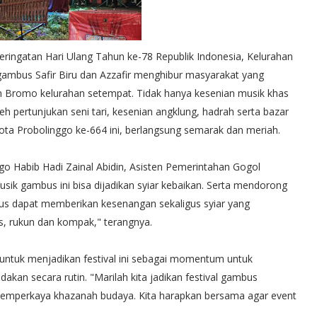
ngatan Hari Ulang Tahun ke-78 Republik Indonesia, Kelurahan
gambus Safir Biru dan Azzafir menghibur masyarakat yang
 Bromo kelurahan setempat. Tidak hanya kesenian musik khas
leh pertunjukan seni tari, kesenian angklung, hadrah serta bazar
ta Probolinggo ke-664 ini, berlangsung semarak dan meriah.
o Habib Hadi Zainal Abidin, Asisten Pemerintahan Gogol
k gambus ini bisa dijadikan syiar kebaikan. Serta mendorong
us dapat memberikan kesenangan sekaligus syiar yang
, rukun dan kompak," terangnya.
 untuk menjadikan festival ini sebagai momentum untuk
an secara rutin. "Marilah kita jadikan festival gambus
emperkaya khazanah budaya. Kita harapkan bersama agar event