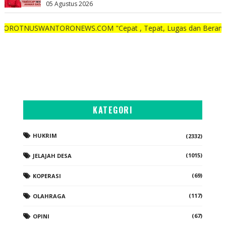
05 Agustus 2026
ANTORONEWS.COM "Cepat , Tepat, Lugas dan Berani"
KATEGORI
HUKRIM
(2332)
(1015)
JELAJAH DESA
(69)
KOPERASI
(117)
OLAHRAGA
(67)
OPINI