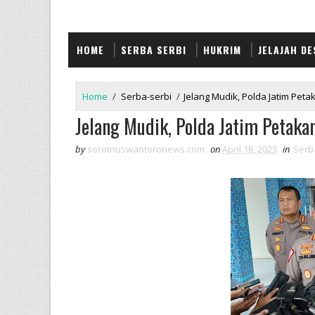
HOME
SERBA SERBI
HUKRIM
JELAJAH DE
Home
/
Serba-serbi
/
Jelang Mudik, Polda Jatim Peta
Jelang Mudik, Polda Jatim Petaka
by
sorotnuswantoronews.com
on
April 18, 2023
in
Serb