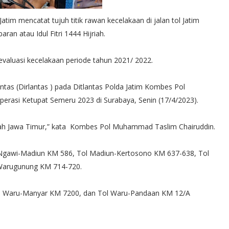
tim mencatat tujuh titik rawan kecelakaan di jalan tol Jatim
aran atau Idul Fitri 1444 Hijriah.
 evaluasi kecelakaan periode tahun 2021/ 2022.
lintas (Dirlantas ) pada Ditlantas Polda Jatim Kombes Pol
erasi Ketupat Semeru 2023 di Surabaya, Senin (17/4/2023).
ilayah Jawa Timur,” kata Kombes Pol Muhammad Taslim Chairuddin.
ol Ngawi-Madiun KM 586, Tol Madiun-Kertosono KM 637-638, Tol
Warugunung KM 714-720.
ol Waru-Manyar KM 7200, dan Tol Waru-Pandaan KM 12/A